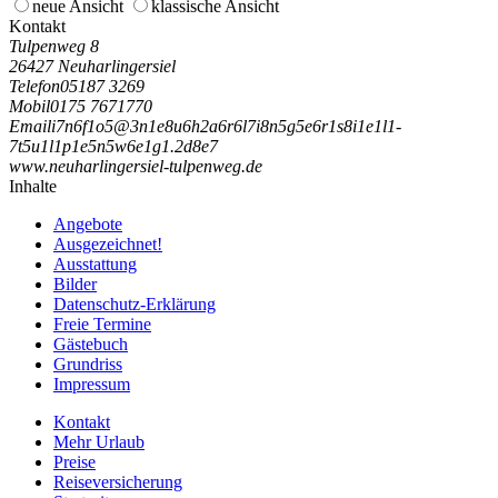
neue Ansicht
klassische Ansicht
Kontakt
Tulpenweg 8
26427 Neuharlingersiel
Telefon
05187 3269
Mobil
0175 7671770
Email
i
7
n
6
f
1
o
5
@
3
n
1
e
8
u
6
h
2
a
6
r
6
l
7
i
8
n
5
g
5
e
6
r
1
s
8
i
1
e
1
l
1
-
7
t
5
u
1
l
1
p
1
e
5
n
5
w
6
e
1
g
1
.
2
d
8
e
7
www.neuharlingersiel-tulpenweg.de
Inhalte
Angebote
Ausgezeichnet!
Ausstattung
Bilder
Datenschutz-Erklärung
Freie Termine
Gästebuch
Grundriss
Impressum
Kontakt
Mehr Urlaub
Preise
Reiseversicherung