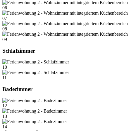
06
07
08
09
Schlafzimmer
10
11
Badezimmer
12
13
14